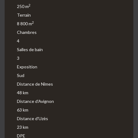
2
250 m
Terrain
2
8 800 m
Chambres
4
Salles de bain
3
Exposition
Sud
Distance de Nîmes
48 km
Distance d'Avignon
63 km
Distance d'Uzès
23 km
DPE