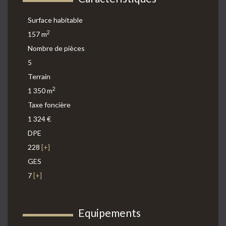
Surface habitable
2
157 m
Nombre de pièces
5
Terrain
2
1 350 m
Taxe foncière
1 324 €
DPE
228
[+]
GES
7
[+]
Equipements